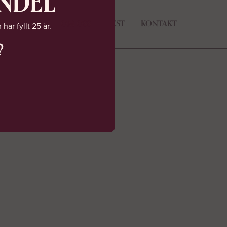
ANDEL
URANGKUND
OM OSS
FEST
KONTAKT
har fyllt 25 år.
?