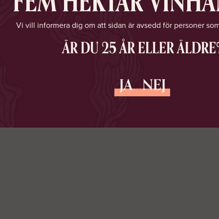
FEM HEKTAR VINH
L
VINGÅRDAR
VINMAKARE
VINRESOR
RESTA
Vi vill informera dig om att sidan är avsedd för personer som 
ÄR DU 25 ÅR ELLER ÄLDRE
JA
NEJ