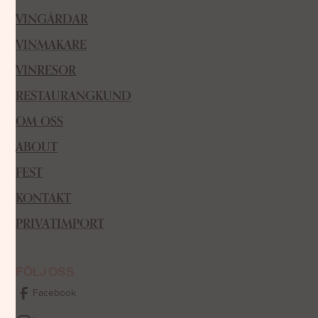
VINGÅRDAR
VINMAKARE
VINRESOR
RESTAURANGKUND
OM OSS
ABOUT
FEST
KONTAKT
PRIVATIMPORT
FÖLJ OSS
Facebook