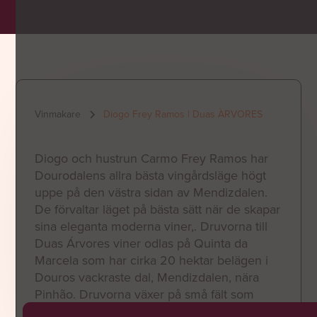
Vinmakare
Diogo Frey Ramos | Duas ÀRVORES
Diogo och hustrun Carmo Frey Ramos har
Dourodalens allra bästa vingårdsläge högt
uppe på den västra sidan av Mendizdalen.
De förvaltar läget på bästa sätt när de skapar
sina eleganta moderna viner,. Druvorna till
Duas Árvores viner odlas på Quinta da
Marcela som har cirka 20 hektar belägen i
Douros vackraste dal, Mendizdalen, nära
Pinhão. Druvorna växer på små fält som
ligger på mellan 100 till 500 meters höjd