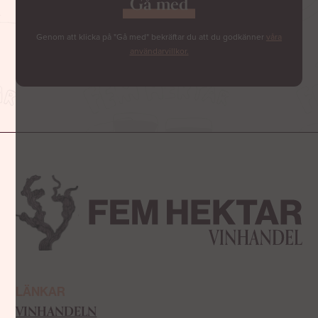
Genom att klicka på "Gå med" bekräftar du att du godkänner
våra
användarvillkor.
LÄNKAR
VINHANDELN