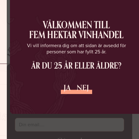
över havet.
VÄLKOMMEN TILL
FEM HEKTAR VINHANDEL
Vi vill informera dig om att sidan är avsedd för
personer som har fyllt 25 år.
ÄR DU 25 ÅR ELLER ÄLDRE?
MISSA INGA NYA SLÄPP
JA
NEJ
ELLER ROLIGA EVENTS
Gå med i Fem Hektar Vinklubb