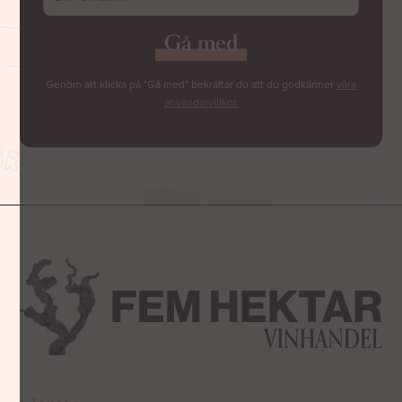
Genom att klicka på "Gå med" bekräftar du att du godkänner
våra
användarvillkor.