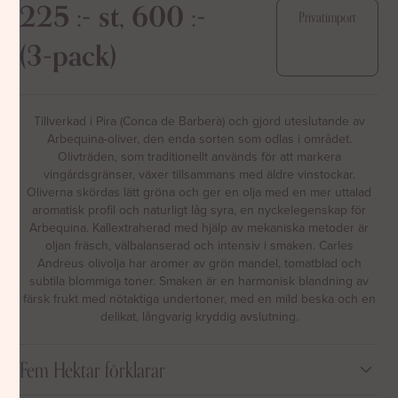
225 :- st, 600 :-
Privatimport
(3-pack)
Tillverkad i Pira (Conca de Barberà) och gjord uteslutande av
Arbequina-oliver, den enda sorten som odlas i området.
Olivträden, som traditionellt används för att markera
vingårdsgränser, växer tillsammans med äldre vinstockar.
Oliverna skördas lätt gröna och ger en olja med en mer uttalad
aromatisk profil och naturligt låg syra, en nyckelegenskap för
Arbequina. Kallextraherad med hjälp av mekaniska metoder är
oljan fräsch, välbalanserad och intensiv i smaken. Carles
Andreus olivolja har aromer av grön mandel, tomatblad och
subtila blommiga toner. Smaken är en harmonisk blandning av
färsk frukt med nötaktiga undertoner, med en mild beska och en
delikat, långvarig kryddig avslutning.
Fem Hektar förklarar