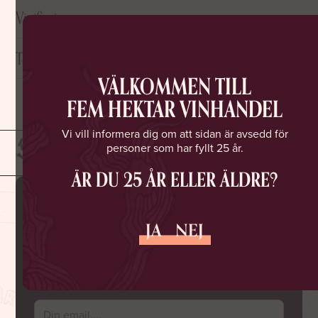
Säljes i kolli om 3 st. Levereras fritt i Stockholm. Frakt övriga
Vinifiering
landet 165 kr, fraktfritt vid sex flaskor. Kontakta oss direkt för att
beställa!
Terroir/jord
VÄLKOMMEN TILL
FEM HEKTAR VINHANDEL
Vi vill informera dig om att sidan är avsedd för
personer som har fyllt 25 år.
ÄR DU 25 ÅR ELLER ÄLDRE?
MISSA INGA NYA SLÄPP
JA
NEJ
ELLER ROLIGA EVENTS
Gå med i Fem Hektar Vinklubb