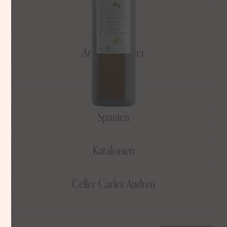
500 ml.
Arbequinaoliver
Spanien
Katalonien
Celler Carles Andreu