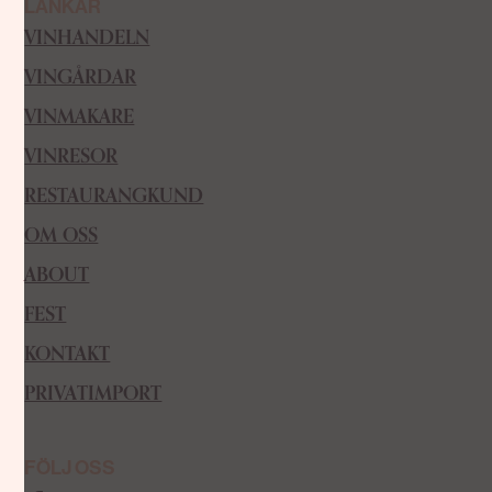
LÄNKAR
VINHANDELN
VINGÅRDAR
VINMAKARE
VINRESOR
RESTAURANGKUND
OM OSS
ABOUT
FEST
KONTAKT
PRIVATIMPORT
FÖLJ OSS