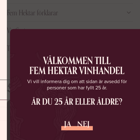
Fem Hektar förklarar
Ett magnifikt krämigt mousserande vin med aromer av vit och röd
Vinifiering
frukt, örttoner och inslag av bakverk. På gommen är den fräsch,
smakrik och balanserad. En Corpinnat med fina och konstanta
bubblor, märkbar syra, en lång och ihållande finish.
Terroir/jord
VÄLKOMMEN TILL
FEM HEKTAR VINHANDEL
Vi vill informera dig om att sidan är avsedd för
personer som har fyllt 25 år.
ÄR DU 25 ÅR ELLER ÄLDRE?
MISSA INGA NYA SLÄPP
JA
NEJ
ELLER ROLIGA EVENTS
Gå med i Fem Hektar Vinklubb