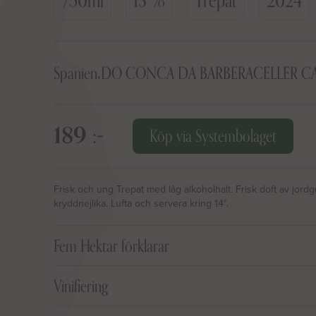
Spanien
,
DO CONCA DA BARBERA
CELLER C
189 :-
Köp via Systembolaget
Frisk och ung Trepat med låg alkoholhalt. Frisk doft av jord
kryddnejlika. Lufta och servera kring 14°.
Fem Hektar förklarar
Frisk ung och fräsch Trepat med härlig syra från cavamästa
Vinifiering
nyligen pris för Kataloniens bästa unga röda vin. Mycket välfö
Certifierad ekologisk vinodling på kalkrik lerjord. Skörden gör