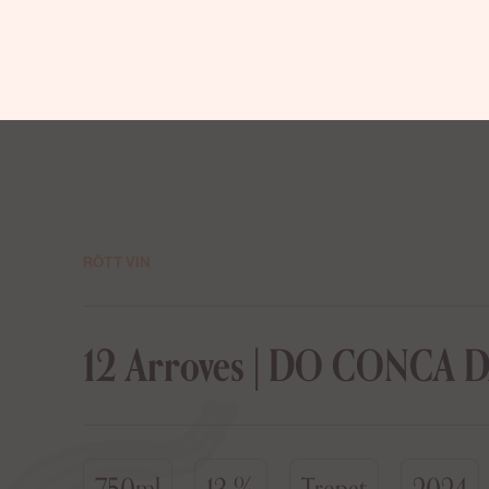
RÖTT VIN
12 Arroves | DO CONCA 
750ml
13 %
Trepat
2024